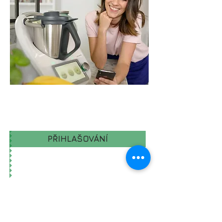
Ch
PŘIHLAŠOVÁNÍ
ZPĚT DO NABÍDKY KURZŮ
Obchodní podmínky