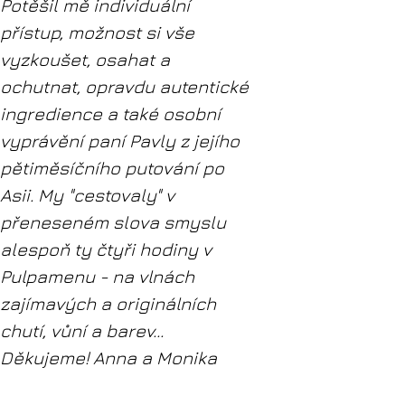
Potěšil mě individuální
přístup, možnost si vše
vyzkoušet, osahat a
ochutnat, opravdu autentické
ingredience a také osobní
vyprávění paní Pavly z jejího
pětiměsíčního putování po
Asii. My "cestovaly" v
přeneseném slova smyslu
alespoň ty čtyři hodiny v
Pulpamenu - na vlnách
zajímavých a originálních
chutí, vůní a barev...
Děkujeme! Anna a Monika