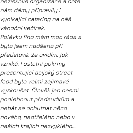
neziskové organizace a poté
nám dámy připravily i
vynikající catering na náš
vánoční večírek.
Polévku Pho mám moc ráda a
byla jsem nadšena při
představě, že uvidím, jak
vzniká. I ostatní pokrmy
prezentující asijský street
food bylo velmi zajímavé
vyzkoušet. Člověk jen nesmí
podlehnout předsudkům a
nebát se ochutnat něco
nového, neotřelého nebo v
našich krajích nezvyklého...