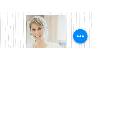
Lektor:
Pavlína Veselá
"Jsem nadšená kuchařka,
která po studiu vysoké
školy založila Pulpamen a
gastronomie se tak stala