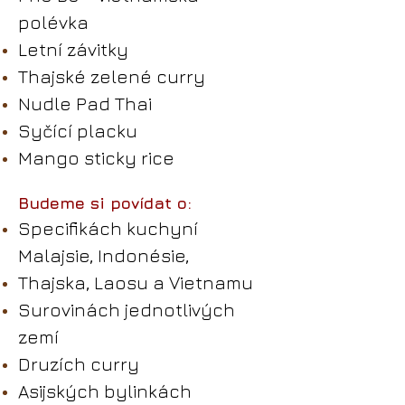
polévka
Letní závitky
Thajské zelené curry
Nudle Pad Thai
Syčící placku
Mango sticky rice
Budeme si povídat o:
Specifikách kuchyní
Malajsie, Indonésie,
Thajska, Laosu
a
Vietnamu
Surovinách jednotlivých
zemí
Druzích curry
Asijských bylinkách