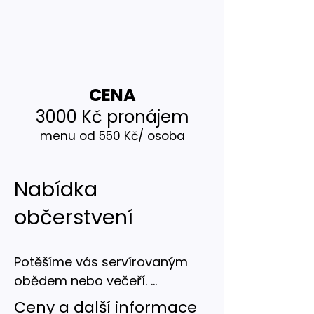
CENA
3000 Kč pronájem
menu od 550 Kč/ osoba
Nabídka
občerstvení
Potěšíme vás servírovaným 
obědem nebo večeří. 

Z každé kategorie vyberte 1 
Ceny a další informace