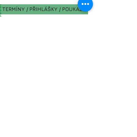
TERMÍNY / PŘIHLÁŠKY / POUKAZY
Nevíte zda vybrat jako dárek
zrovna tento kurz? Kupte
dárkový poukaz na kurz dle
vlastního výběru
obdarovaného
.