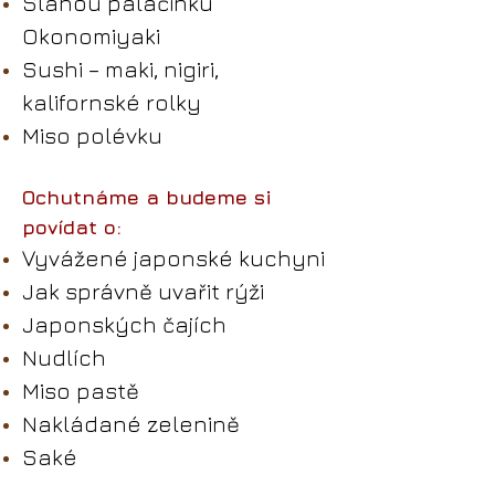
Slanou palačinku
Okonomiyaki
Sushi – maki, nigiri,
kalifornské rolky
Miso polévku
Ochutnáme a budeme si
povídat o:
Vyvážené japonské kuchyni
Jak správně uvařit rýži
Japonských čajích
Nudlích
Miso pastě
Nakládané zelenině
Saké