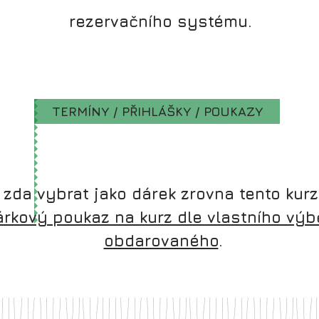
rezervačního systému.
Ch
TERMÍNY / PŘIHLÁŠKY / POUKAZY
 zda vybrat jako dárek zrovna tento kur
árkový poukaz na kurz dle vlastního výb
obdarovaného
.