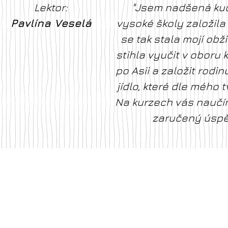
Lektor:
"Jsem nadšená kuc
Pavlína Veselá
vysoké školy založil
se tak stala mojí ob
stihla vyučit v oboru
po Asii a založit rodi
jídlo, které dle mého 
Na kurzech vás naučím
zaručený úspě