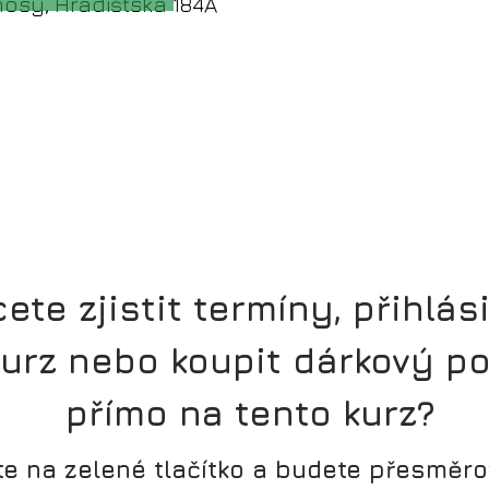
osy, Hradišťská 184A
ete zjistit termíny, přihlás
kurz nebo koupit dárkový p
přímo na tento kurz?
te na zelené tlačítko a budete přesměr