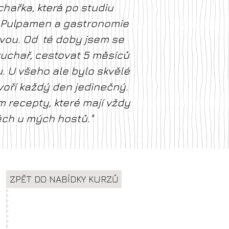
hařka, která po studiu
a Pulpamen a gastronomie
živou. Od té doby jsem se
 kuchař, cestovat 5 měsíců
nu. U všeho ale bylo skvělé
tvoří každý den jedinečný.
 recepty, které mají vždy
ch u mých hostů."
ZPĚT DO NABÍDKY KURZŮ