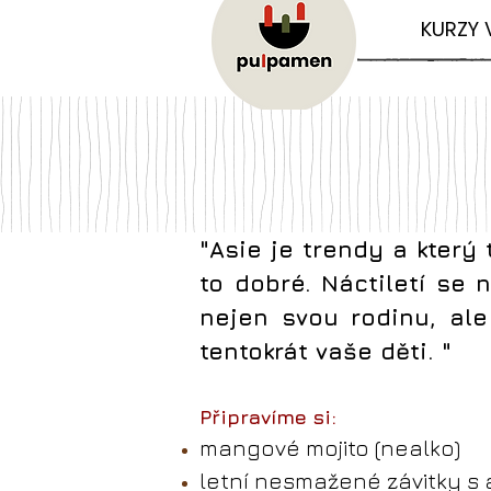
KURZY 
"Asie je trendy a který
to dobré. Náctiletí se 
nejen svou rodinu, ale
tentokrát vaše děti. "
Připravíme si:
mangové mojito (nealko)
letní nesmažené závitky s