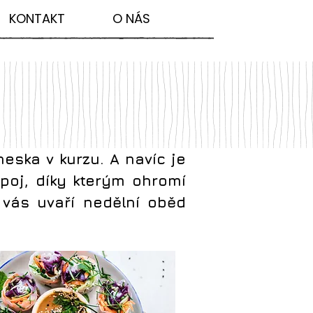
KONTAKT
O NÁS
eska v kurzu. A navíc je
ápoj, díky kterým ohromí
 vás uvaří nedělní oběd
Sdílet