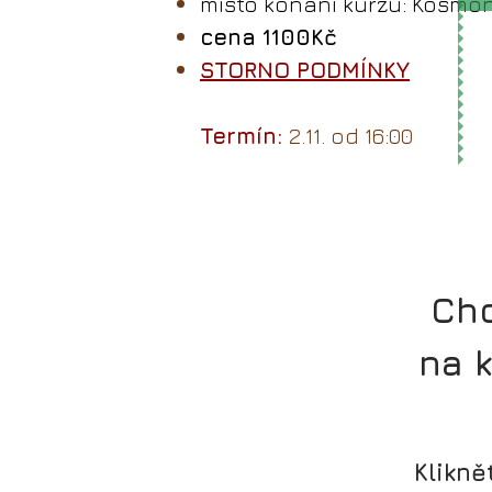
místo konání kurzu: Kosmon
cena 1100Kč
STORNO PODMÍNKY
Termín:
2.11. od 16:00
Chc
na 
Klikně